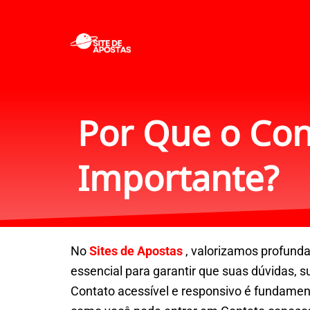
Ir
para
o
conteúdo
Por Que o Con
Importante?
No
Sites de Apostas
, valorizamos profund
essencial para garantir que suas dúvidas,
Contato acessível e responsivo é fundament